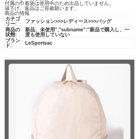
付属の巾着袋は使用中のため出品していません。
値下げ、返品はご容赦願います。
商品の情報
カテゴ
ファッション>>>レディース>>>バッグ
リー:
商品の
新品、未使用","subname":"新品で購入し、一
状態:
度も使用していない
ブラン
LeSportsac
ド: