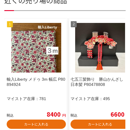
近くの売り場の商品
輸入Liberty メドゥ 3m 幅広 P80
七五三髪飾り 勝山かんざし
894924
日本髪 P80478808
マイストア在庫：
781
マイストア在庫：
495
8400
6600
税込
円
税込
円
カートに入れる
カートに入れる